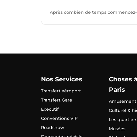
Après combien de temps commencez-vou
Nos Services
Choses à
Paris
Transfert aéroport
Transfert Gare
Amusement
Exécutif
Culturel & h
Conventions VIP
Les quartiers
Roadshow
Musées
Demande spéciale