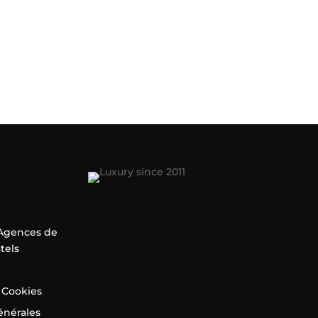
 Agences de
tels
 Cookies
énérales