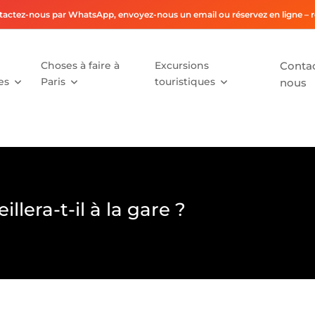
actez-nous par WhatsApp, envoyez-nous un email ou réservez en ligne – rés
Choses à faire à
Excursions
Conta
es
Paris
touristiques
nous
llera-t-il à la gare ?