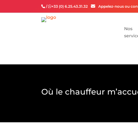
/
+33 (0) 6.25.43.31.32
Appelez-nous ou cont
Nos
servic
Où le chauffeur m’accuei