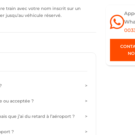
tre train avec votre nom inscrit sur un
Appe
 jusqu’au véhicule réservé.
Wha
0033
CONTA
NO
?
vée ou acceptée ?
ais que j’ai du retard à l’aéroport ?
oport ?