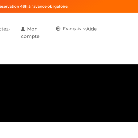
ervation 48h à l’avance obligatoire.
ctez-
Mon
Français
Aide
compte