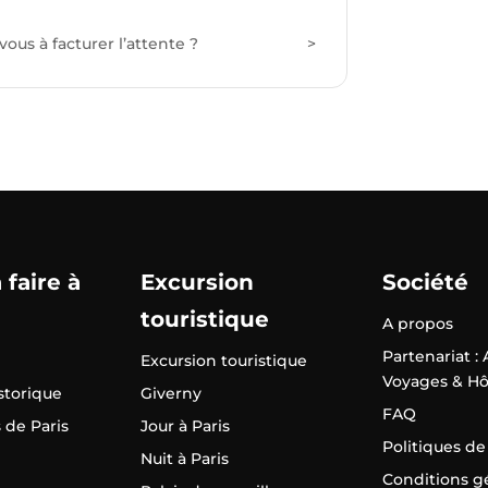
s à facturer l’attente ?
 faire à
Excursion
Société
touristique
A propos
Partenariat :
Excursion touristique
Voyages & Hô
istorique
Giverny
FAQ
 de Paris
Jour à Paris
Politiques de
Nuit à Paris
Conditions g